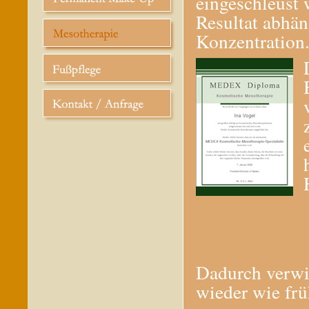
eingeschleust 
Resultat abhä
Konzentration
Dadurch verwis
wieder wie frü