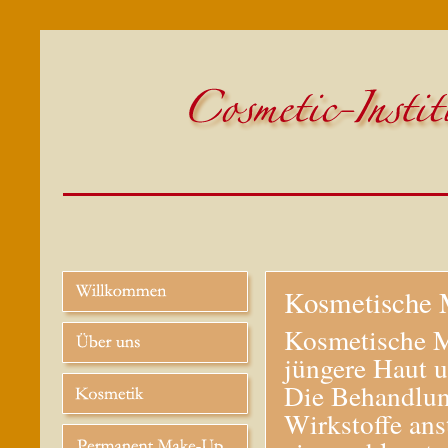
Kosmetische 
Kosmetische Me
jüngere Haut u
Die Behandlung
Wirkstoffe ans